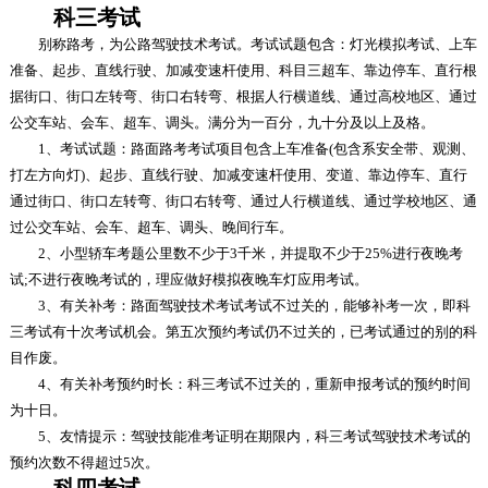
科三考试
别称路考，为公路驾驶技术考试。考试试题包含：灯光模拟考试、上车
准备、起步、直线行驶、加减变速杆使用、科目三超车、靠边停车、直行根
据街口、街口左转弯、街口右转弯、根据人行横道线、通过高校地区、通过
公交车站、会车、超车、调头。满分为一百分，九十分及以上及格。
1、考试试题：路面路考考试项目包含上车准备(包含系安全带、观测、
打左方向灯)、起步、直线行驶、加减变速杆使用、变道、靠边停车、直行
通过街口、街口左转弯、街口右转弯、通过人行横道线、通过学校地区、通
过公交车站、会车、超车、调头、晚间行车。
2、小型轿车考题公里数不少于3千米，并提取不少于25%进行夜晚考
试;不进行夜晚考试的，理应做好模拟夜晚车灯应用考试。
3、有关补考：路面驾驶技术考试考试不过关的，能够补考一次，即科
三考试有十次考试机会。第五次预约考试仍不过关的，已考试通过的别的科
目作废。
4、有关补考预约时长：科三考试不过关的，重新申报考试的预约时间
为十日。
5、友情提示：驾驶技能准考证明在期限内，科三考试驾驶技术考试的
预约次数不得超过5次。