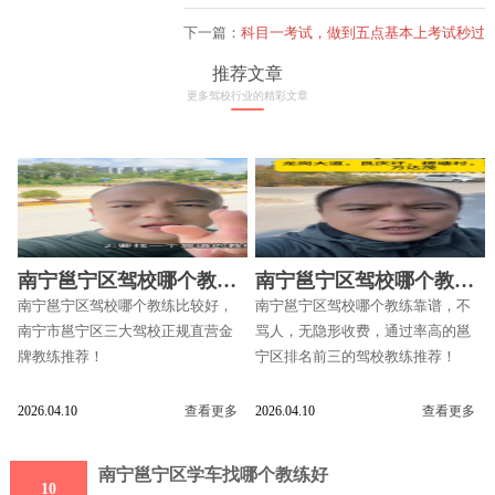
下一篇：
科目一考试，做到五点基本上考试秒过
推荐文章
更多驾校行业的精彩文章
南宁邕宁区驾校哪个教练
南宁邕宁区驾校哪个教练
比较好
靠谱
南宁邕宁区驾校哪个教练比较好，
南宁邕宁区驾校哪个教练靠谱，不
南宁市邕宁区三大驾校正规直营金
骂人，无隐形收费，通过率高的邕
牌教练推荐！
宁区排名前三的驾校教练推荐！
2026.04.10
查看更多
2026.04.10
查看更多
南宁邕宁区学车找哪个教练好
10