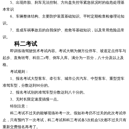
5、出现炸胎、刹车无法控制、方向盘失控等紧急状况时的临危处理基
本常识
6、车辆整体结构、主要防护装置基础知识、平时定期检查检修理论知
识。
7、造成车祸事故后的自我保护、抢救等基础知识，以及常用危险品常
识。
科二考试
即训练场驾驶技术考试内容。考试大纲为侧方位停车、坡道定点停车与
起步、直角转弯、科目二s弯、倒车入库。满分为一百分，八十分及以上及
格。
考试规则：
1、报名考试大型客车、牵引车、城市公共汽车、中型客车、重型货车
准驾车型，分数达到90分的。
2、报名考试别的准驾车型分数达到八十分的。
3、无时长限定速度搞慢一点。
特别注意：
科二考试不过关的能够现场补考一次。假如补考仍不过关的此次考试停
止，只有预约下一次考试，科二考试和科三考试各5次机会5次都不过关只有
重新交费报名再考了。