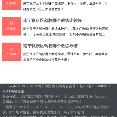
南宁邕宁区学车找哪个教练好，不骂人，靠谱，通过率高，口
2026.04
碑好的邕宁区三大金牌教练！
南宁良庆区驾校哪个教练比较好
09
南宁良庆区驾校哪个教练比较好，1.苏才广教练(良庆区长宏驾
2026.04
校)， 2.黄振江教练(庆安驾校)，3. 刘小亮教练(儒春堂驾
校)，
南宁良庆区驾校哪个教练靠谱
09
南宁良庆区驾校哪个教练靠谱，通过率高，脾气好，教学经验
2026.04
丰富的三个金牌教练推荐给大家！
Copyright © 2002-2019 南宁驾校 版权所有备案号：
桂ICP备2021009101
号-11
网站地图
联系方式： 181 7230 7830（微信同号） E-mail：386858104@qq.com
公司地址：广西省南宁市西乡塘区安吉万达-南宁驾校
主营业务：南宁市C1、C2、B1、B2、A1、A2、A3小车大车驾校报名培
训、大车增驾报名、价格费用优惠查询、南宁学车咨询